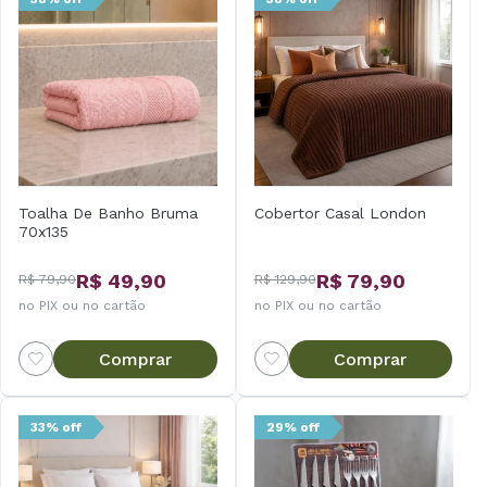
Toalha De Banho Bruma
Cobertor Casal London
70x135
R$ 49,90
R$ 79,90
R$ 79,90
R$ 129,90
no PIX ou no cartão
no PIX ou no cartão
Comprar
Comprar
33% off
29% off