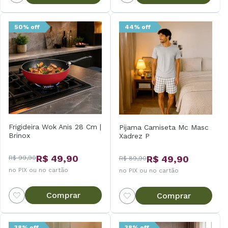
50% off
44% off
Frigideira Wok Anis 28 Cm |
Pijama Camiseta Mc Masc
Brinox
Xadrez P
R$ 49,90
R$ 49,90
R$ 99,90
R$ 89,90
no PIX ou no cartão
no PIX ou no cartão
Comprar
Comprar
38% off
38% off