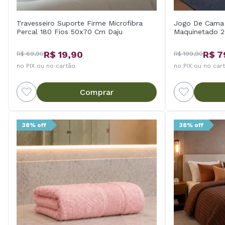
Travesseiro Suporte Firme Microfibra
Jogo De Cama 
Percal 180 Fios 50x70 Cm Daju
Maquinetado 2
R$ 19,90
R$ 7
R$ 69,90
R$ 199,90
no PIX ou no cartão
no PIX ou no car
Comprar
38% off
38% off