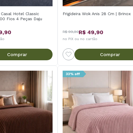
Casal Hotel Classic
Frigideira Wok Anis 28 Cm | Brinox
00 Fios 4 Peças Daju
9,90
R$ 49,90
R$ 99,90
tão
no PIX ou no cartão
Comprar
Comprar
33% off