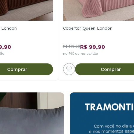
l London
Cobertor Queen London
9,90
R$ 99,90
R$ 149,90
tão
no PIX ou no cartão
Comprar
Comprar