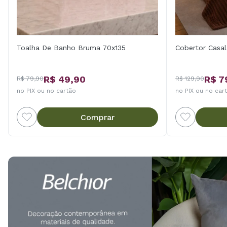
Toalha De Banho Bruma 70x135
Cobertor Casa
R$ 49,90
R$ 7
R$ 79,90
R$ 129,90
no PIX ou no cartão
no PIX ou no car
Comprar