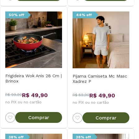
50% off
44% off
Frigideira Wok Anis 28 Cm |
Pijama Camiseta Mc Masc
Brinox
Xadrez P
R$ 49,90
R$ 49,90
R$ 99,90
R$ 89,90
no PIX ou no cartão
no PIX ou no cartão
Comprar
Comprar
38% off
38% off