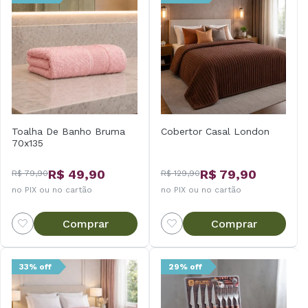
Toalha De Banho Bruma
Cobertor Casal London
70x135
R$ 49,90
R$ 79,90
R$ 79,90
R$ 129,90
no PIX ou no cartão
no PIX ou no cartão
Comprar
Comprar
33% off
29% off