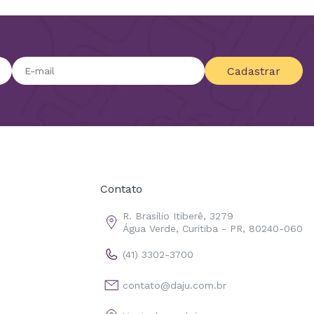
Cadastrar
Contato
R. Brasílio Itiberê, 3279
Água Verde, Curitiba - PR, 80240-060
(41) 3302-3700
contato@daju.com.br