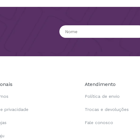
ionais
Atendimento
omos
Política de envio
de privacidade
Trocas e devoluções
ojas
Fale conosco
aju