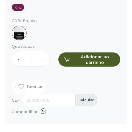
King
COR:
Branco
Quantidade
Adicionar ao
-
+
carrinho
Favoritar
CEP
Calcular
Compartilhar: