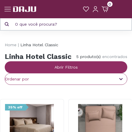
0
Home
Linha Hotel Classic
Linha Hotel Classic
5 produto(s)
encontrados
Abrir Filtros
35% off