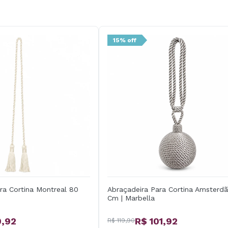
15% off
ra Cortina Montreal 80
Abraçadeira Para Cortina Amsterd
Cm | Marbella
0,92
R$ 101,92
R$ 119,90