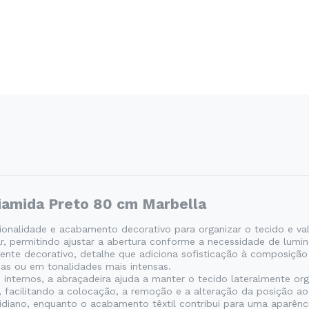
liamida Preto 80 cm Marbella
ionalidade e acabamento decorativo para organizar o tecido e val
ar, permitindo ajustar a abertura conforme a necessidade de lumin
e decorativo, detalhe que adiciona sofisticação à composição 
das ou em tonalidades mais intensas.
es internos, a abraçadeira ajuda a manter o tecido lateralmente o
 facilitando a colocação, a remoção e a alteração da posição ao
tidiano, enquanto o acabamento têxtil contribui para uma aparênc