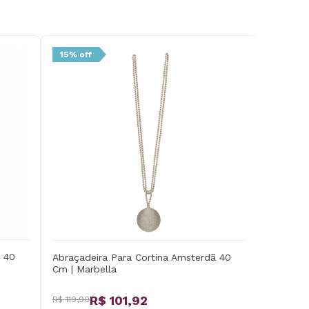
15% off
ã 40
Abraçadeira Para Cortina Amsterdã 40
Cm | Marbella
R$ 101,92
R$ 119,90