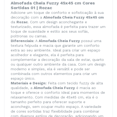
Almofada Cheia Fuzzy 45x45 cm Cores
Sortidas 01 | Rozac
Adicione um toque de conforto e sofisticação à sua
decoração com a
Almofada Cheia Fuzzy 45x45 cm
da
Rozac
. Com um design aconchegante e
texturizado, essa almofada é perfeita para trazer um
toque de suavidade e estilo aos seus sofás,
poltronas ou camas.
Diferenciais:
A
Almofada Cheia Fuzzy
possui uma
textura felpuda e macia que garante um conforto
extra ao seu ambiente. Ideal para criar um espaço
acolhedor e elegante, ela é perfeita para
complementar a decoração da sala de estar, quarto
ou qualquer outro ambiente da casa. Com um design
moderno e simples, ela é versátil e pode ser
combinada com outros elementos para criar um
espaço único.
Materiais e Design:
Feita com tecido fuzzy de alta
qualidade, a
Almofada Cheia Fuzzy
é macia ao
toque e oferece o conforto ideal para momentos de
relaxamento. Com medidas de 45x45 cm, ela é o
tamanho perfeito para oferecer suporte e
aconchego, sem ocupar muito espaço. A variedade
de cores sortidas traz flexibilidade para combinar
com diversos estilos de decoração, adicionando um