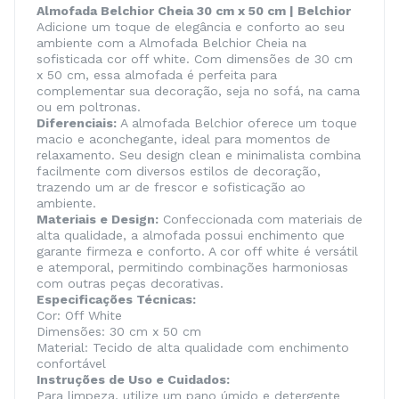
Almofada Belchior Cheia 30 cm x 50 cm | Belchior
Adicione um toque de elegância e conforto ao seu
ambiente com a Almofada Belchior Cheia na
sofisticada cor off white. Com dimensões de 30 cm
x 50 cm, essa almofada é perfeita para
complementar sua decoração, seja no sofá, na cama
ou em poltronas.
Diferenciais:
A almofada Belchior oferece um toque
macio e aconchegante, ideal para momentos de
relaxamento. Seu design clean e minimalista combina
facilmente com diversos estilos de decoração,
trazendo um ar de frescor e sofisticação ao
ambiente.
Materiais e Design:
Confeccionada com materiais de
alta qualidade, a almofada possui enchimento que
garante firmeza e conforto. A cor off white é versátil
e atemporal, permitindo combinações harmoniosas
com outras peças decorativas.
Especificações Técnicas:
Cor: Off White
Dimensões: 30 cm x 50 cm
Material: Tecido de alta qualidade com enchimento
confortável
Instruções de Uso e Cuidados:
Para limpeza, utilize um pano úmido e detergente