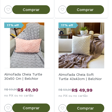
Comprar
Comprar
17% off
17% off
Almofada Cheia Turtle
Almofada Cheia Soft
30x50 Cm | Belchior
Turtle 43x43cm | Belchior
R$ 49,90
R$ 49,99
R$ 59,90
R$ 59,90
no PIX ou no cartão
no PIX ou no cartão
Comprar
Comprar