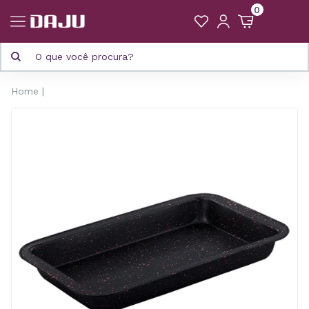
0
Home