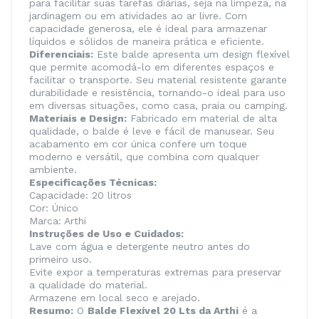
para facilitar suas tarefas diárias, seja na limpeza, na
jardinagem ou em atividades ao ar livre. Com
capacidade generosa, ele é ideal para armazenar
líquidos e sólidos de maneira prática e eficiente.
Diferenciais:
Este balde apresenta um design flexível
que permite acomodá-lo em diferentes espaços e
facilitar o transporte. Seu material resistente garante
durabilidade e resistência, tornando-o ideal para uso
em diversas situações, como casa, praia ou camping.
Materiais e Design:
Fabricado em material de alta
qualidade, o balde é leve e fácil de manusear. Seu
acabamento em cor única confere um toque
moderno e versátil, que combina com qualquer
ambiente.
Especificações Técnicas:
Capacidade: 20 litros
Cor: Único
Marca: Arthi
Instruções de Uso e Cuidados:
Lave com água e detergente neutro antes do
primeiro uso.
Evite expor a temperaturas extremas para preservar
a qualidade do material.
Armazene em local seco e arejado.
Resumo:
O
Balde Flexível 20 Lts da Arthi
é a