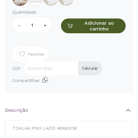
Quantidade
Adicionar ao
-
+
carrinho
Favoritar
CEP
Calcular
Compartilhar:
Descrição
TOALHA PISO LAZIO 48X80CM