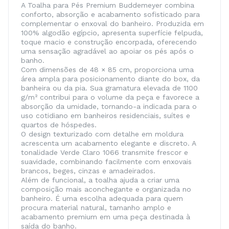
A Toalha para Pés Premium Buddemeyer combina
conforto, absorção e acabamento sofisticado para
complementar o enxoval do banheiro. Produzida em
100% algodão egípcio, apresenta superfície felpuda,
toque macio e construção encorpada, oferecendo
uma sensação agradável ao apoiar os pés após o
banho.
Com dimensões de 48 × 85 cm, proporciona uma
área ampla para posicionamento diante do box, da
banheira ou da pia. Sua gramatura elevada de 1100
g/m² contribui para o volume da peça e favorece a
absorção da umidade, tornando-a indicada para o
uso cotidiano em banheiros residenciais, suítes e
quartos de hóspedes.
O design texturizado com detalhe em moldura
acrescenta um acabamento elegante e discreto. A
tonalidade Verde Claro 1066 transmite frescor e
suavidade, combinando facilmente com enxovais
brancos, beges, cinzas e amadeirados.
Além de funcional, a toalha ajuda a criar uma
composição mais aconchegante e organizada no
banheiro. É uma escolha adequada para quem
procura material natural, tamanho amplo e
acabamento premium em uma peça destinada à
saída do banho.