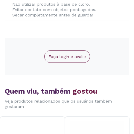
Não utilizar produtos à base de cloro.
Evitar contato com objetos pontiagudos.
Secar completamente antes de guardar
Forma de Lavagem
Lavar em água fria ou em temperatura de até 60°C.
Não utilizar alvejante ou produtos à base de cloro.
Permite secagem em tambor em temperatura baixa.
Passar em temperatura máxima de 110°C.
Não utilizar ferro a vapor.
Faça login e avalie
Não lavar a seco.
Quem viu, também
gostou
Veja produtos relacionados que os usuários também
gostaram