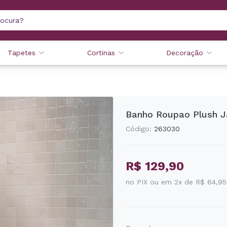
Tapetes
Cortinas
Decoração
Banho Roupao Plush J
Código:
263030
R$ 129,90
no PIX ou em 2x de R$ 64,95