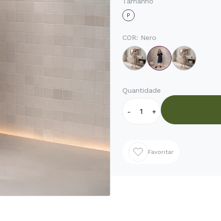
Tamanho
P
COR:
Nero
Quantidade
-
+
Favoritar