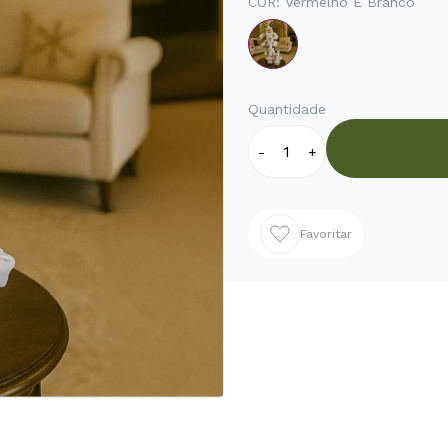
COR:
Vermelho E Branco
Quantidade
-
+
Favoritar