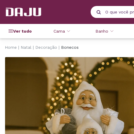
Ver tudo
Cama
Banho
Home
Natal
Decoração
Bonecos