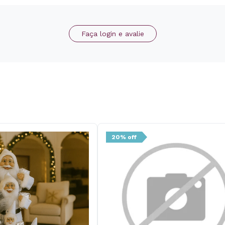
Faça login e avalie
20% off