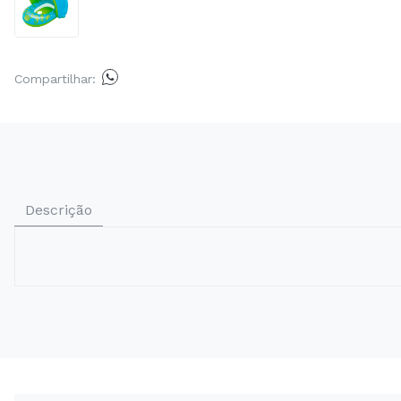
Compartilhar:
Descrição
BOTE INFL C/ COBERT SORT (12)