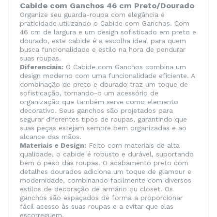
Cabide com Ganchos 46 cm Preto/Dourado
Organize seu guarda-roupa com elegância e
praticidade utilizando o Cabide com Ganchos. Com
46 cm de largura e um design sofisticado em preto e
dourado, este cabide é a escolha ideal para quem
busca funcionalidade e estilo na hora de pendurar
suas roupas.
Diferenciais:
O Cabide com Ganchos combina um
design moderno com uma funcionalidade eficiente. A
combinação de preto e dourado traz um toque de
sofisticação, tornando-o um acessório de
organização que também serve como elemento
decorativo. Seus ganchos são projetados para
segurar diferentes tipos de roupas, garantindo que
suas peças estejam sempre bem organizadas e ao
alcance das mãos.
Materiais e Design:
Feito com materiais de alta
qualidade, o cabide é robusto e durável, suportando
bem o peso das roupas. O acabamento preto com
detalhes dourados adiciona um toque de glamour e
modernidade, combinando facilmente com diversos
estilos de decoração de armário ou closet. Os
ganchos são espaçados de forma a proporcionar
fácil acesso às suas roupas e a evitar que elas
escorreguem.