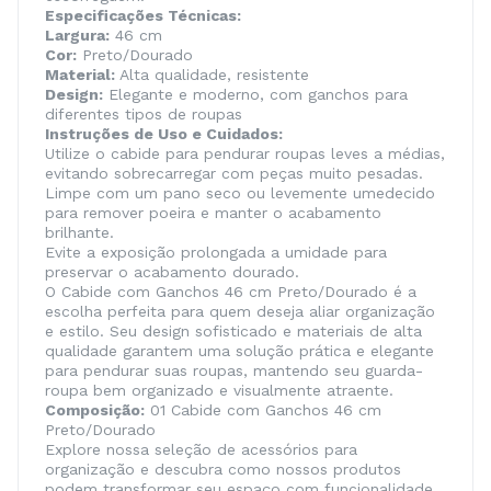
Especificações Técnicas:
Largura:
46 cm
Cor:
Preto/Dourado
Material:
Alta qualidade, resistente
Design:
Elegante e moderno, com ganchos para
diferentes tipos de roupas
Instruções de Uso e Cuidados:
Utilize o cabide para pendurar roupas leves a médias,
evitando sobrecarregar com peças muito pesadas.
Limpe com um pano seco ou levemente umedecido
para remover poeira e manter o acabamento
brilhante.
Evite a exposição prolongada a umidade para
preservar o acabamento dourado.
O Cabide com Ganchos 46 cm Preto/Dourado é a
escolha perfeita para quem deseja aliar organização
e estilo. Seu design sofisticado e materiais de alta
qualidade garantem uma solução prática e elegante
para pendurar suas roupas, mantendo seu guarda-
roupa bem organizado e visualmente atraente.
Composição:
01 Cabide com Ganchos 46 cm
Preto/Dourado
Explore nossa seleção de acessórios para
organização e descubra como nossos produtos
podem transformar seu espaço com funcionalidade