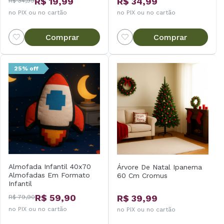
R$ 19,99
R$ 34,99
R$ 34,99
no PIX ou no cartão
no PIX ou no cartão
Comprar
Comprar
25% off
Almofada Infantil 40x70
Árvore De Natal Ipanema
Almofadas Em Formato
60 Cm Cromus
Infantil
R$ 59,90
R$ 39,99
R$ 79,90
no PIX ou no cartão
no PIX ou no cartão