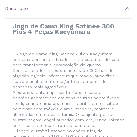
Descrição
Jogo de Cama King Satinee 300
Fios 4 Peças Kacyumara
O Jogo de Cama King Satinée Julian Kacyumara
combina conforto refinado e uma estampa delicada
para transformar a composição do quarto.
Confeccionado em percal acetinado 300 fios de
algodão egípcio, oferece toque macio, superfície
suave e acabamento elegante para noites de
descanso mais agradáveis.
A estampa Julian apresenta flores discretas e
padrões geométricos em tons neutros sobre fundo
fendi, criando uma aparência equilibrada e fácil de
combinar com móveis claros, madeira, mantas e
almofadas em cores naturais. O conjunto possui
quatro peças: lençol superior com vira, lençol inferior
com elástico e duas fronhas com abas.
O lençol ajustável atende colchões King de
aproximadamente 1,93 x 2,03 m e até 45 cm de