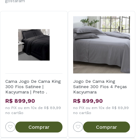
gostaram
Forma de Lavagem
Lavar em temperatura máxima de 60 °C.
Não utilizar alvejante.
Secar em tambor em temperatura baixa.
Passar em temperatura máxima de 150 °C.
Não realizar limpeza a seco.
Cama Jogo De Cama King
Jogo De Cama King
300 Fios Satinee |
Satinee 300 Fios 4 Peças
Kacyumara | Preto .
Kacyumara
R$ 899,90
R$ 899,90
no PIX ou em 10x de R$ 89,99
no PIX ou em 10x de R$ 89,99
no cartão
no cartão
Comprar
Comprar