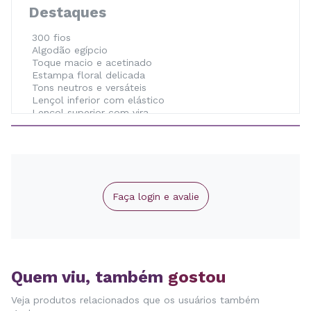
Destaques
300 fios
Algodão egípcio
Toque macio e acetinado
Estampa floral delicada
Tons neutros e versáteis
Lençol inferior com elástico
Lençol superior com vira
Duas fronhas com abas
Tamanho King
Conjunto com 4 peças
Cuidados de Conservação
Faça login e avalie
Lavar separadamente de peças com cores intensas.
Não utilizar alvejante ou produtos à base de cloro.
Evitar deixar de molho por períodos prolongados.
Não utilizar escovas ou produtos abrasivos.
Quem viu, também
gostou
Evitar excesso de sabão e amaciante.
Guardar somente após a secagem completa.
Veja produtos relacionados que os usuários também
Seguir as instruções presentes na etiqueta.