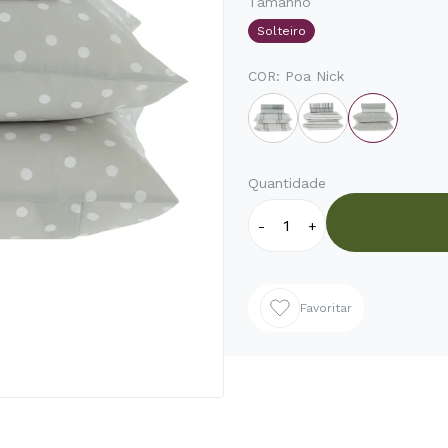
Tamanho
Solteiro
COR:
Poa Nick
Quantidade
-
+
Favoritar