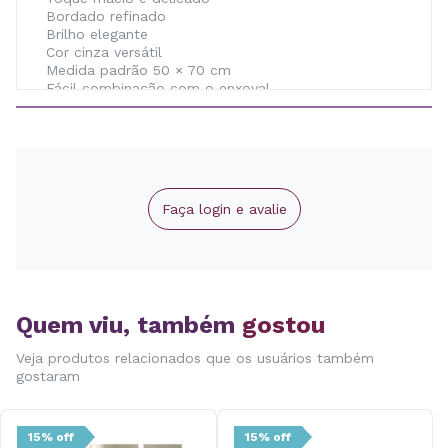
Bordado refinado
Brilho elegante
Cor cinza versátil
Medida padrão 50 × 70 cm
Fácil combinação com o enxoval
Produto original Altenburg
Faça login e avalie
Quem viu, também
gostou
Veja produtos relacionados que os usuários também
gostaram
15% off
15% off