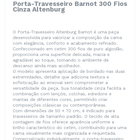
Porta-Travesseiro Barnot 300 Fios
Cinza Altenburg
O Porta-Travesseiro Altenburg Barnot é uma peça
desenvolvida para valorizar a composição da cama
com elegância, conforto e acabamento refinado.
Confeccionado em cetim 300 fios de puro algodão,
proporciona uma superfície delicada, macia e
agradável ao toque, tornando o ambiente de
descanso ainda mais acolhedor.
O modelo apresenta aplicação de bordado nas duas
extremidades, detalhe que adiciona textura e
sofisticação ao enxoval sem comprometer a
versatilidade da peça. Sua tonalidade cinza facilita a
combinação com lençóis, colchas, edredons e
mantas de diferentes cores, permitindo criar
composições clássicas ou contemporâneas.
Com dimensões de 50 × 70 cm, é indicado para
travesseiros de tamanho padrão. O tecido de alta
contagem de fios oferece aparência uniforme e
brilho característico do cetim, contribuindo para uma
cama visualmente mais organizada e requintada.
Comercializado individualmente, o porta-travesseiro