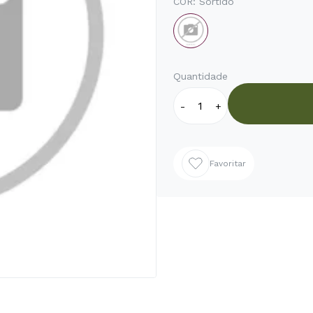
COR:
Sortido
Quantidade
-
+
Favoritar