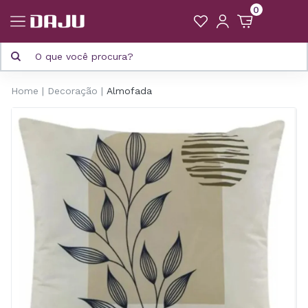
0
Home
Decoração
Almofada