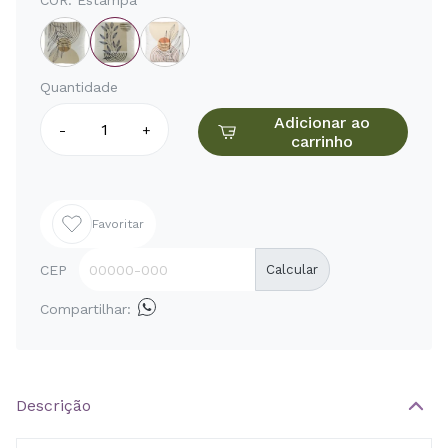
COR:
Estampa
Quantidade
Adicionar ao
-
+
carrinho
Favoritar
CEP
Calcular
Compartilhar:
Descrição