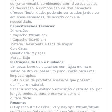
conjunto versátil, combinando com diversos estilos
de decoração. A composição de dois capachos
oferece flexibilidade, podendo ser usados juntos ou
em áreas separadas, de acordo com sua
necessidade.
Especificações Técnicas:
Dimensões:
1 Capacho 120x40 cm
1 Capacho 60x40 cm
Material: Resistente e fácil de limpar
Cor: Cinza
Quantidade: 2 peças
Marca: Daju
Instruções de Uso e Cuidados:
Limpeza: Lave os capachos com água morna e
sabão neutro ou passe um pano úmido para uma
limpeza rápida.
Evite o uso de produtos abrasivos que possam
danificar o material.
Secar à sombra, evitando exposição direta ao sol por
longos períodos para preservar a cor e a
durabilidade.
Resumo:
O Capacho Kit Cozinha Every Day 2pc 120x40/60x40
cm Cinza da Daju é a solução perfeita para quem