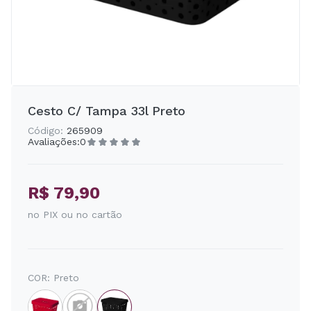
Cesto C/ Tampa 33l Preto
Código:
265909
Avaliações:
0
R$ 79,90
no PIX ou no cartão
COR:
Preto