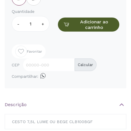
Quantidade
Adicionar ao
-
+
carrinho
Favoritar
CEP
Calcular
Compartilhar:
Descrição
CESTO 7,5L LUME OU BEGE CLB100BGF