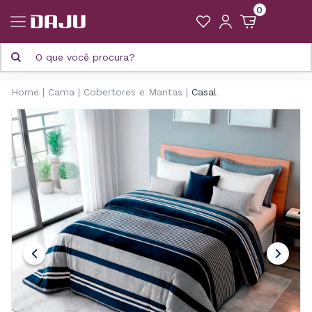
0
Home
Cama
Cobertores e Mantas
Casal