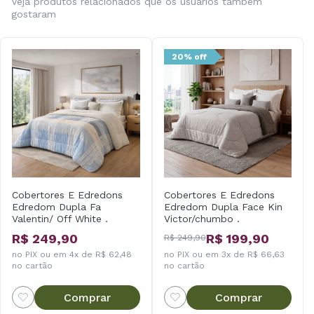
Veja produtos relacionados que os usuários também
gostaram
20% off
Cobertores E Edredons
Cobertores E Edredons
Edredom Dupla Fa
Edredom Dupla Face Kin
Valentin/ Off White .
Victor/chumbo .
R$ 249,90
R$ 199,90
R$ 249,90
no PIX ou em 4x de R$ 62,48
no PIX ou em 3x de R$ 66,63
no cartão
no cartão
Comprar
Comprar