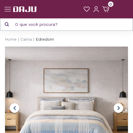
0
Home
Cama
Edredom