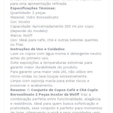
para uma apresentação refinada.
Especificações Técnicas:
Quantidade: 2 peças
Material: Vidro Borossilicato
Cor: Incolor
Capacidade: Aproximadamente 250 ml por copo
(depende do modelo)
Marca: Wolff
Uso: Ideal para café, chá e outras bebidas quentes
ou frias
Instruções de Uso e Cuidados:
Lave os copos com água morna e detergente neutro
antes do primeiro uso.
Evite exposições a temperaturas extremas para
garantir maior durabilidade do produto.
Para garantir uma maior vida útil, não utilize em
micro-ondas ou lava-louças excessivamente.
Limpe com esponja macia para evitar riscos e
preservar o acabamento.
Resumo:
O
Conjunto de Copos Café e Chá Cuplo
Borossilicato 2 Peças Incolor da Wolff
traz a
combinação perfeita entre funcionalidade, elegância
e resistência. Ideal para quem busca sofisticação e
praticidade, esse conjunto é perfeito para momentos
de lazer, oferecendo a você e seus convidados uma