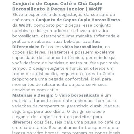
Conjunto de Copos Café e Chá Cuplo
Borossilicato 2 Peças Incolor | Wolff
Eleve a experiência de degustação do seu café ou
chá com o
Conjunto de Copos Cuplo Borossilicato
da
Wolff
. Composto por 2 peças, esse conjunto
combina o design moderno e a leveza do vidro
borossilicato, oferecendo uma maneira sofisticada e
prática de saborear suas bebidas favoritas.
Diferenciais:
Feitos em
vidro borossilicato
, os
copos são leves, resistentes e possuem excelente
capacidade de isolamento térmico, permitindo que
você desfrute de bebidas quentes ou frias por mais
tempo. O design elegante e funcional oferece um
toque de sofisticação, enquanto o formato Cuplo
proporciona uma pegada confortável, ideal para
momentos de relaxamento ou para servir seus
convidados com estilo.
Materiais e Design:
O
vidro borossilicato
é um
material altamente resistente a choques térmicos e
variações de temperatura, garantindo durabilidade e
segurança para uso diário. O design simples e
elegante dos copos torna-os perfeitos para
diferentes ocasiões, seja para uma pausa no café ou
um chá da tarde. Seu acabamento transparente e a
leveza do vidro borossilicato tornam os copos ideais