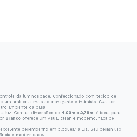
controle da luminosidade. Confeccionado com tecido de
do um ambiente mais aconchegante e intimista. Sua cor
utro ambiente da casa.
r a luz. Com as dimensões de
4,00m x 2,78m
, é ideal para
cor
Branco
oferece um visual clean e moderno, fácil de
 excelente desempenho em bloquear a luz. Seu design liso
ância e modernidade.