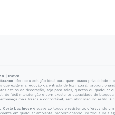
o | Inove
/Branco
oferece a solução ideal para quem busca privacidade e 
s que exigem a redução da entrada de luz natural, proporcionan
tes estilos de decoração, seja para salas, quartos ou qualquer o
vel, de fácil manutenção e com excelente capacidade de bloquea
permaneça mais fresca e confortável, sem abrir mão do estilo. A 
 o
Corta Luz Inove
é suave ao toque e resistente, oferecendo um
amente em qualquer ambiente, proporcionando um toque de eleg