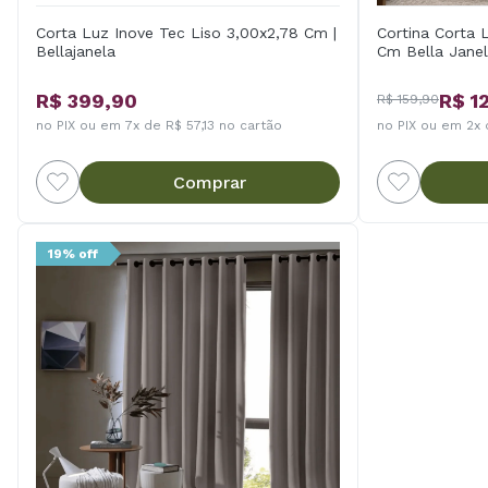
Corta Luz Inove Tec Liso 3,00x2,78 Cm |
Cortina Corta 
Bellajanela
Cm Bella Jane
R$ 399,90
R$ 1
R$ 159,90
no PIX ou em 7x de R$ 57,13 no cartão
no PIX ou em 2x 
Comprar
19% off