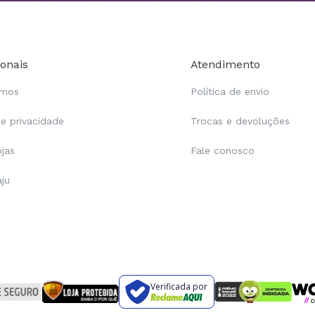
ionais
Atendimento
omos
Política de envio
de privacidade
Trocas e devoluções
ojas
Fale conosco
aju
Verificada por