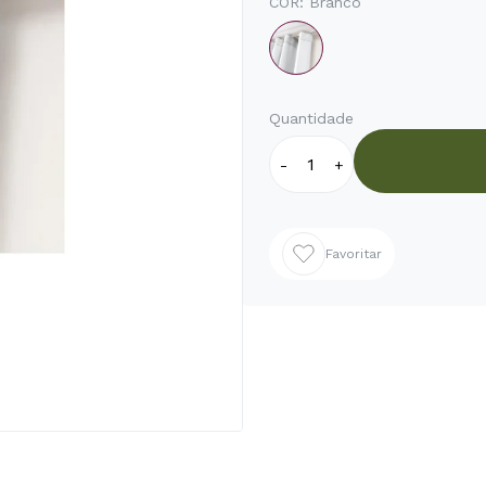
COR:
Branco
Quantidade
-
+
Favoritar