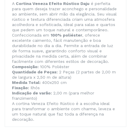
A
Cortina Veneza Efeito Rústico Daju
é perfeita
para quem deseja trazer aconchego e personalidade
ao ambiente, sem abrir mão da elegância. Seu visual
rústico e textura diferenciada criam uma atmosfera
acolhedora e sofisticada, ideal para salas e quartos
que pedem um toque natural e contemporâneo.
Confeccionada em
100% poliéster
, oferece
excelente caimento, fácil manutenção e boa
durabilidade no dia a dia. Permite a entrada de luz
de forma suave, garantindo conforto visual e
privacidade na medida certa, além de combinar
facilmente com diferentes estilos de decoração.
Composição:
100% Poliéster
Quantidade de Peças:
2 Peças (2 partes de 2,00 m
de largura x 2,50 m de altura)
Medida Total:
400x250 cm
Fixação:
Ilhós
Indicação de varão:
2,00 m (para melhor
franzimento)
A cortina Veneza Efeito Rústico é a escolha ideal
para transformar o ambiente com charme, leveza e
um toque natural que faz toda a diferença na
decoração.