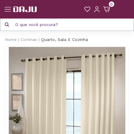
0
Home
Cortinas
Quarto, Sala E Cozinha