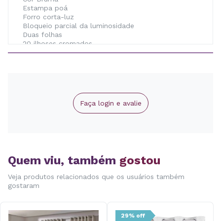
Estampa poá
Forro corta-luz
Bloqueio parcial da luminosidade
Duas folhas
20 ilhoses cromados
Instalação prática
Ideal para sala e quarto
Bom franzimento e caimento
Cuidados de Conservação
Faça login e avalie
Lavar separadamente de peças com cores
contrastantes.
Não utilizar produtos abrasivos.
Não torcer o tecido.
Quem viu, também
gostou
Evitar contato com objetos pontiagudos.
Secar completamente antes de guardar.
Veja produtos relacionados que os usuários também
Seguir as orientações da etiqueta do produto.
gostaram
29% off