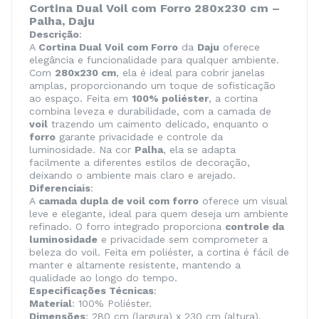
Cortina Dual Voil com Forro 280x230 cm –
Palha, Daju
Descrição
:
A
Cortina Dual Voil com Forro
da
Daju
oferece
elegância e funcionalidade para qualquer ambiente.
Com
280x230 cm
, ela é ideal para cobrir janelas
amplas, proporcionando um toque de sofisticação
ao espaço. Feita em
100% poliéster
, a cortina
combina leveza e durabilidade, com a camada de
voil
trazendo um caimento delicado, enquanto o
forro
garante privacidade e controle da
luminosidade. Na cor
Palha
, ela se adapta
facilmente a diferentes estilos de decoração,
deixando o ambiente mais claro e arejado.
Diferenciais
:
A
camada dupla de voil com forro
oferece um visual
leve e elegante, ideal para quem deseja um ambiente
refinado. O forro integrado proporciona
controle da
luminosidade
e privacidade sem comprometer a
beleza do voil. Feita em poliéster, a cortina é fácil de
manter e altamente resistente, mantendo a
qualidade ao longo do tempo.
Especificações Técnicas
:
Material
: 100% Poliéster.
Dimensões
: 280 cm (largura) x 230 cm (altura).