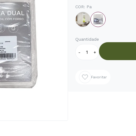
COR:
Pa
Quantidade
-
+
Favoritar