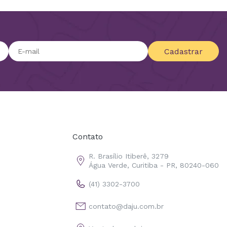
Cadastrar
Contato
R. Brasílio Itiberê, 3279
Água Verde, Curitiba - PR, 80240-060
(41) 3302-3700
contato@daju.com.br