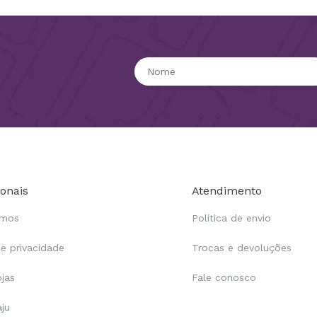
ionais
Atendimento
omos
Política de envio
de privacidade
Trocas e devoluções
ojas
Fale conosco
aju