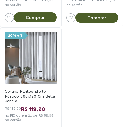
no PIX ou em 2x de R$ 59,95
no PIX ou em 4x de R$ 62,48
no cartão
no cartão
Comprar
Comprar
20% off
Cortina Pantex Efeito
Rústico 260x170 Cm Bella
Janela
R$ 119,90
R$ 149,90
no PIX ou em 2x de R$ 59,95
no cartão