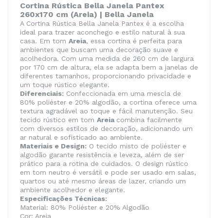
Cortina Rústica Bella Janela Pantex
260x170 cm (Areia) | Bella Janela
A Cortina Rústica Bella Janela Pantex é a escolha
ideal para trazer aconchego e estilo natural à sua
casa. Em tom
Areia
, essa cortina é perfeita para
ambientes que buscam uma decoração suave e
acolhedora. Com uma medida de 260 cm de largura
por 170 cm de altura, ela se adapta bem a janelas de
diferentes tamanhos, proporcionando privacidade e
um toque rústico elegante.
Diferenciais:
Confeccionada em uma mescla de
80% poliéster e 20% algodão, a cortina oferece uma
textura agradável ao toque e fácil manutenção. Seu
tecido rústico em tom
Areia
combina facilmente
com diversos estilos de decoração, adicionando um
ar natural e sofisticado ao ambiente.
Materiais e Design:
O tecido misto de poliéster e
algodão garante resistência e leveza, além de ser
prático para a rotina de cuidados. O design rústico
em tom neutro é versátil e pode ser usado em salas,
quartos ou até mesmo áreas de lazer, criando um
ambiente acolhedor e elegante.
Especificações Técnicas:
Material: 80% Poliéster e 20% Algodão
Cor: Areia