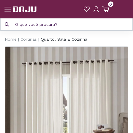
0
Home
Cortinas
Quarto, Sala E Cozinha