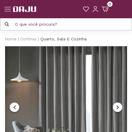
0
Home
Cortinas
Quarto, Sala E Cozinha