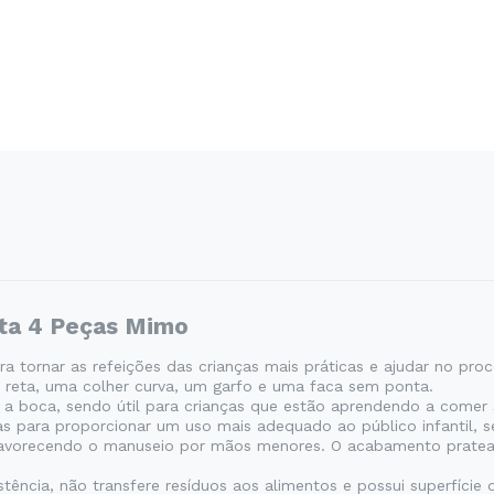
ata 4 Peças Mimo
ara tornar as refeições das crianças mais práticas e ajudar no p
r reta, uma colher curva, um garfo e uma faca sem ponta.
té a boca, sendo útil para crianças que estão aprendendo a comer
as para proporcionar um uso mais adequado ao público infantil, 
avorecendo o manuseio por mãos menores. O acabamento pratead
tência, não transfere resíduos aos alimentos e possui superfície 