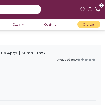
0
Casa
Cozinha
Ofertas
tis 4pçs | Mimo | Inox
Avaliações:
0