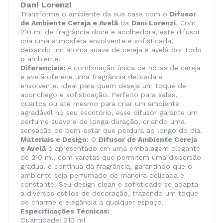
Dani Lorenzi
Transforme o ambiente da sua casa com o
Difusor
de Ambiente Cereja e Avelã
da
Dani Lorenzi
. Com
210 ml de fragrância doce e acolhedora, este difusor
cria uma atmosfera envolvente e sofisticada,
deixando um aroma suave de cereja e avelã por todo
o ambiente.
Diferenciais:
A combinação única de notas de cereja
e avelã oferece uma fragrância delicada e
envolvente, ideal para quem deseja um toque de
aconchego e sofisticação. Perfeito para salas,
quartos ou até mesmo para criar um ambiente
agradável no seu escritório, esse difusor garante um
perfume suave e de longa duração, criando uma
sensação de bem-estar que perdura ao longo do dia.
Materiais e Design:
O
Difusor de Ambiente Cereja
e Avelã
é apresentado em uma embalagem elegante
de 210 ml, com varetas que permitem uma dispersão
gradual e contínua da fragrância, garantindo que o
ambiente seja perfumado de maneira delicada e
constante. Seu design clean e sofisticado se adapta
a diversos estilos de decoração, trazendo um toque
de charme e elegância a qualquer espaço.
Especificações Técnicas:
Quantidade: 210 ml