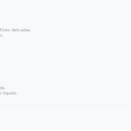
fícies delicadas.
s.
de.
 líquido.