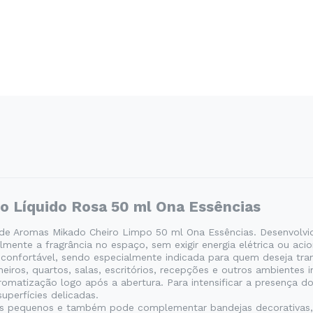
o Líquido Rosa 50 ml Ona Essências
de Aromas Mikado Cheiro Limpo 50 ml Ona Essências. Desenvolvido
lmente a fragrância no espaço, sem exigir energia elétrica ou ac
confortável, sendo especialmente indicada para quem deseja tran
ros, quartos, salas, escritórios, recepções e outros ambientes i
romatização logo após a abertura. Para intensificar a presença d
uperfícies delicadas.
ços pequenos e também pode complementar bandejas decorativas