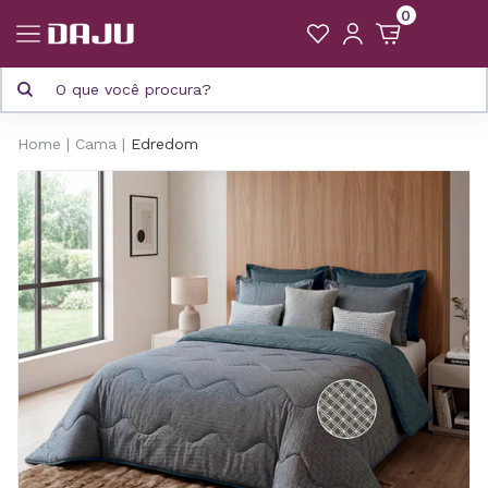
0
Home
Cama
Edredom