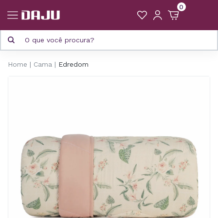
0
Home
Cama
Edredom