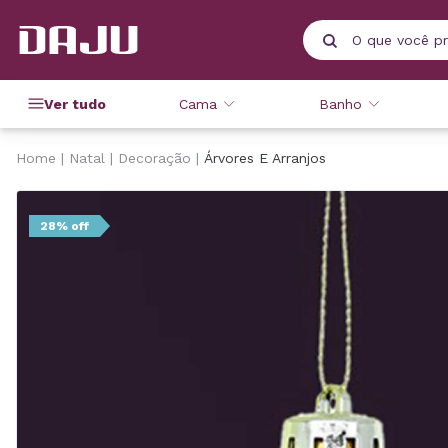
Ver tudo
Cama
Banho
Home
Natal
Decoração
Árvores E Arranjos
28% off