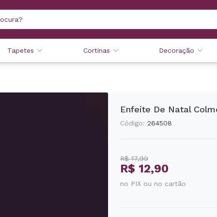
Tapetes
Cortinas
Decoração
Enfeite De Natal Col
Código:
264508
R$ 17,99
R$ 12,90
no PIX ou no cartão