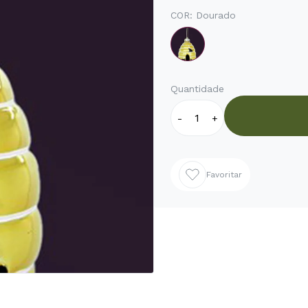
COR:
Dourado
Quantidade
-
+
Favoritar