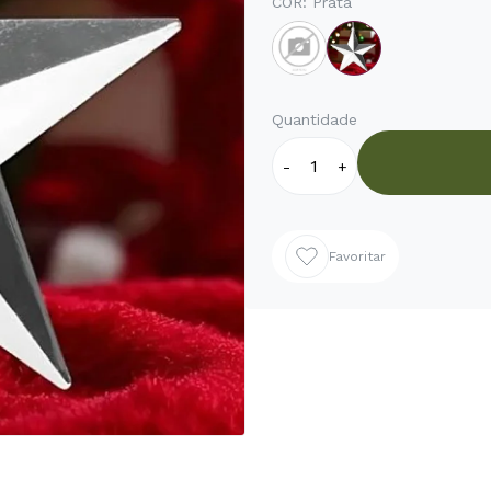
COR:
Prata
Quantidade
-
+
Favoritar