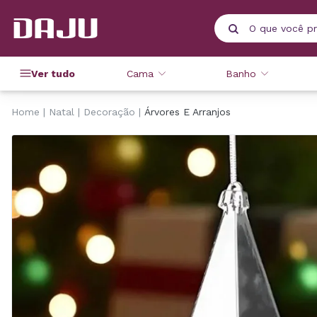
Ver tudo
Cama
Banho
Home
Natal
Decoração
Árvores E Arranjos