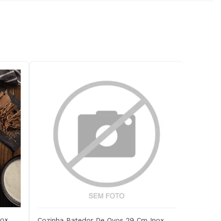
nox
Cozinha Batedor De Ovos 29 Cm Inox .