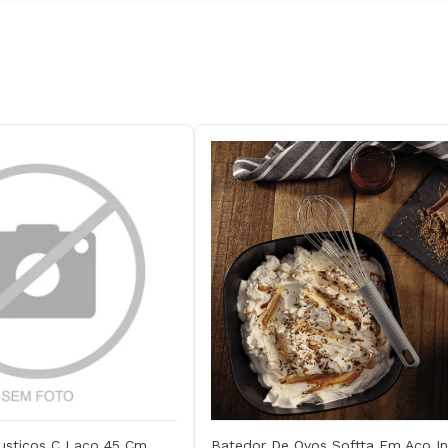
Rusticos C Laco 45 Cm
Batedor De Ovos Softta Em Aço I