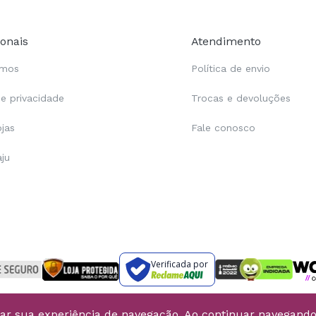
ionais
Atendimento
omos
Política de envio
de privacidade
Trocas e devoluções
ojas
Fale conosco
aju
Verificada por
rar sua experiência de navegação. Ao continuar navegand