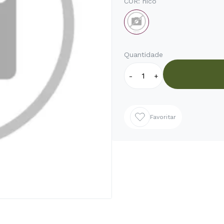
COR:
nico
Quantidade
-
+
Favoritar