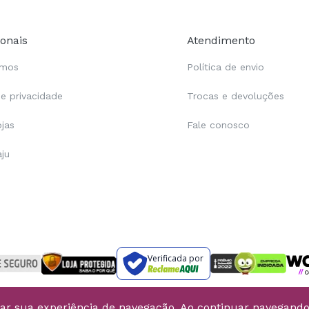
ionais
Atendimento
omos
Política de envio
de privacidade
Trocas e devoluções
ojas
Fale conosco
aju
Verificada por
rar sua experiência de navegação. Ao continuar navegand