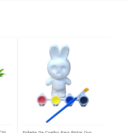
 Cm
Enfeite De Coelho Para Pintar Ovo