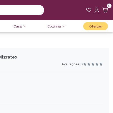
0
Casa
Cozinha
Ofertas
Mizratex
Avaliações:
0