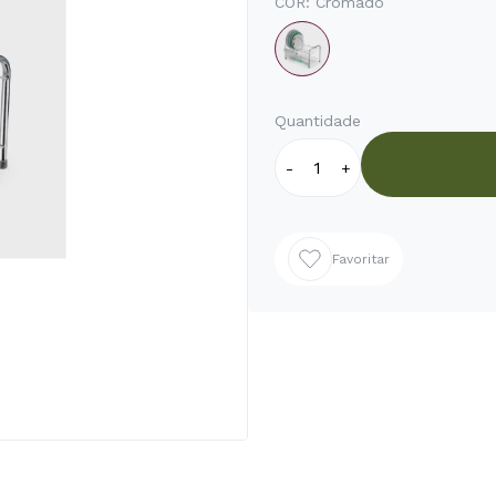
COR:
Cromado
Quantidade
-
+
Favoritar