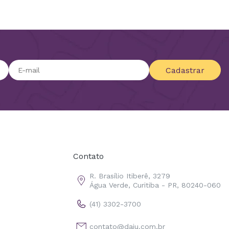
Cadastrar
Contato
R. Brasílio Itiberê, 3279
Água Verde, Curitiba - PR, 80240-060
(41) 3302-3700
contato@daju.com.br