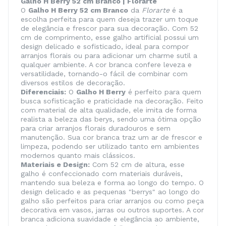
Galho H Berry 52 cm Branco | Florarte
O
Galho H Berry 52 cm Branco
da
Florarte
é a
escolha perfeita para quem deseja trazer um toque
de elegância e frescor para sua decoração. Com 52
cm de comprimento, esse galho artificial possui um
design delicado e sofisticado, ideal para compor
arranjos florais ou para adicionar um charme sutil a
qualquer ambiente. A cor branca confere leveza e
versatilidade, tornando-o fácil de combinar com
diversos estilos de decoração.
Diferenciais:
O
Galho H Berry
é perfeito para quem
busca sofisticação e praticidade na decoração. Feito
com material de alta qualidade, ele imita de forma
realista a beleza das berys, sendo uma ótima opção
para criar arranjos florais duradouros e sem
manutenção. Sua cor branca traz um ar de frescor e
limpeza, podendo ser utilizado tanto em ambientes
modernos quanto mais clássicos.
Materiais e Design:
Com 52 cm de altura, esse
galho é confeccionado com materiais duráveis,
mantendo sua beleza e forma ao longo do tempo. O
design delicado e as pequenas "berrys" ao longo do
galho são perfeitos para criar arranjos ou como peça
decorativa em vasos, jarras ou outros suportes. A cor
branca adiciona suavidade e elegância ao ambiente,