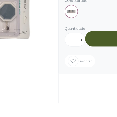
COR:
Sortido
Quantidade
-
+
Favoritar