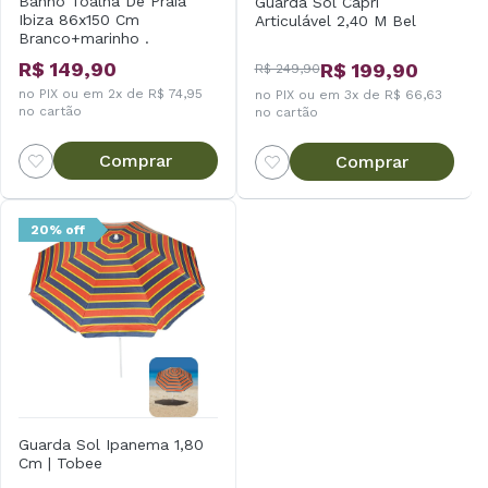
Banho Toalha De Praia
Guarda Sol Capri
Ibiza 86x150 Cm
Articulável 2,40 M Bel
Branco+marinho .
R$ 149,90
R$ 199,90
R$ 249,90
no PIX ou em 2x de R$ 74,95
no PIX ou em 3x de R$ 66,63
no cartão
no cartão
Comprar
Comprar
20% off
Guarda Sol Ipanema 1,80
Cm | Tobee