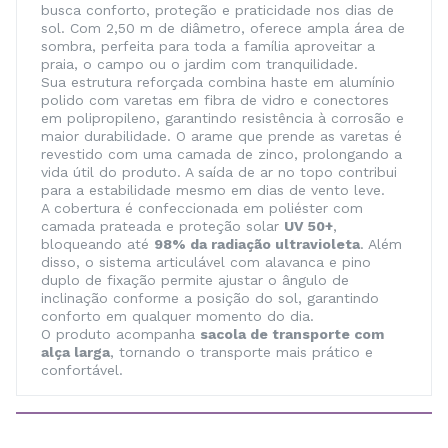
busca conforto, proteção e praticidade nos dias de
sol. Com 2,50 m de diâmetro, oferece ampla área de
sombra, perfeita para toda a família aproveitar a
praia, o campo ou o jardim com tranquilidade.
Sua estrutura reforçada combina haste em alumínio
polido com varetas em fibra de vidro e conectores
em polipropileno, garantindo resistência à corrosão e
maior durabilidade. O arame que prende as varetas é
revestido com uma camada de zinco, prolongando a
vida útil do produto. A saída de ar no topo contribui
para a estabilidade mesmo em dias de vento leve.
A cobertura é confeccionada em poliéster com
camada prateada e proteção solar
UV 50+
,
bloqueando até
98% da radiação ultravioleta
. Além
disso, o sistema articulável com alavanca e pino
duplo de fixação permite ajustar o ângulo de
inclinação conforme a posição do sol, garantindo
conforto em qualquer momento do dia.
O produto acompanha
sacola de transporte com
alça larga
, tornando o transporte mais prático e
confortável.