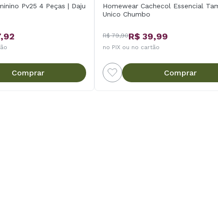
minino Pv25 4 Peças | Daju
Homewear Cachecol Essencial Ta
Unico Chumbo
7,92
R$ 39,99
R$ 79,90
tão
no PIX ou no cartão
Comprar
Comprar