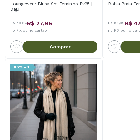
Loungewear Blusa Sm Feminino Pv25 |
Bolsa Praia Fe
Daju
R$ 27,96
R$ 4
R$ 69,90
R$ 59,90
no PIX ou no cartão
no PIX ou no car
Comprar
60% off