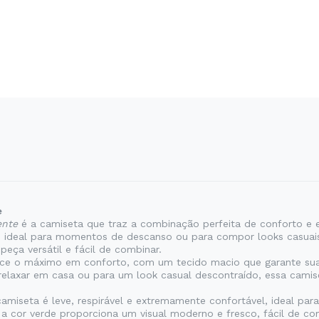
e
ente
é a camiseta que traz a combinação perfeita de conforto e es
o ideal para momentos de descanso ou para compor looks casuais c
peça versátil e fácil de combinar.
ce o máximo em conforto, com um tecido macio que garante suav
relaxar em casa ou para um look casual descontraído, essa cami
iseta é leve, respirável e extremamente confortável, ideal para
a cor verde proporciona um visual moderno e fresco, fácil de c