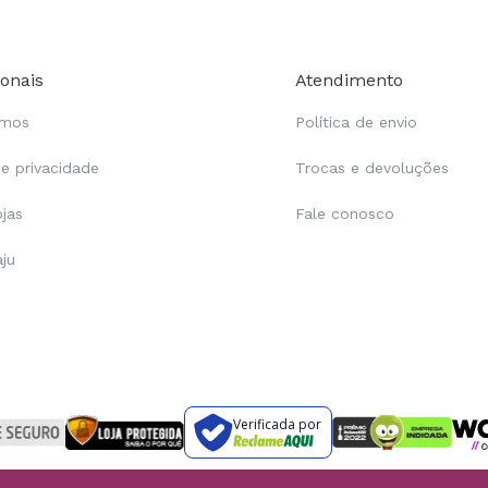
ionais
Atendimento
omos
Política de envio
de privacidade
Trocas e devoluções
ojas
Fale conosco
aju
Verificada por