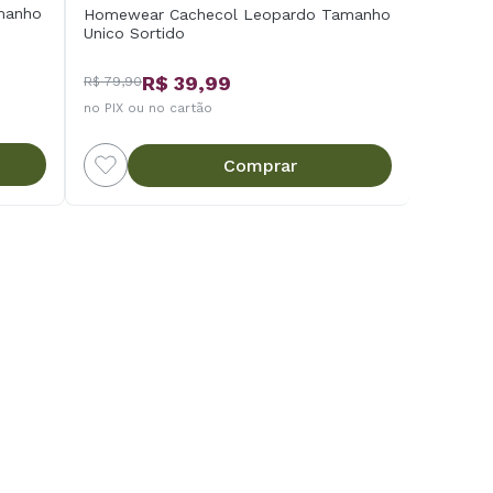
manho
Homewear Cachecol Leopardo Tamanho
Unico Sortido
R$ 39,99
R$ 79,90
no PIX ou no cartão
Comprar